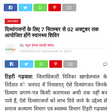
होम
उत्तराखंड
अल्मोड़ा
उत्तरकाशी
उधम सिंह नगर
चंपावत
चमोली
टिहरी गढ़वाल
देहरादून
नैनीताल
पिथौरागढ़
पौड़ी गढ़वाल
बागेश्वर
रुद्रप्रयाग
हरिद्वार
देश
दुनिया
उत्तराखंड
मनोरंजन
दिव्यांगजनों के लिए 7 सितम्बर से 02 अक्टूबर तक
आयोजित होंगे स्वास्थ्य शिविर
By
न्यूज़ डेस्क पहाड़ी संवाद
Published on
September 8, 2025
टिहरी गढ़वाल:
जिलाधिकारी नितिका खण्डेलवाल के
निर्देशन मंे जनपद में निवासरत् ऐसे दिव्यांगजन जिनके
दिव्यांग प्रगाण-पत्र किसी कारणवश अभी तक नहीं बन
पाये हैं, ऐसे दिव्यांगजनों को लाभ दिये जाने के उद्देश्य से
समाज कल्याण विभाग एवं स्वास्थ्य विभाग टिहरी गढ़वाल