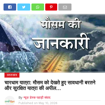
होम
उत्तराखंड
अल्मोड़ा
उत्तरकाशी
उधम सिंह नगर
चंपावत
चमोली
टिहरी गढ़वाल
देहरादून
नैनीताल
पिथौरागढ़
पौड़ी गढ़वाल
बागेश्वर
रुद्रप्रयाग
हरिद्वार
देश
दुनिया
मनोरंजन
उत्तराखंड
चारधाम यात्रा: मौसम को देखते हुए सावधानी बरतने
और सुरक्षित यात्रा की अपील…
By
न्यूज़ डेस्क पहाड़ी संवाद
Published on
May 10, 2026