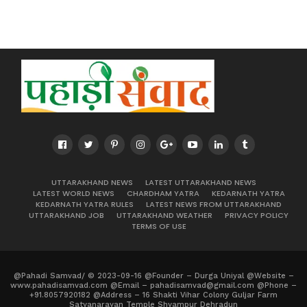
UTTARAKHAND NEWS
LATEST UTTARAKHAND NEWS
LATEST WORLD NEWS
CHARDHAM YATRA
KEDARNATH YATRA
KEDARNATH YATRA RULES
LATEST NEWS FROM UTTARAKHAND
UTTARAKHAND JOB
UTTARAKHAND WEATHER
PRIVACY POLICY
TERMS OF USE
@Pahadi Samvad/ © 2023-09-16 @Founder – Durga Uniyal @Website –
www.pahadisamvad.com @Email – pahadisamvad@gmail.com @Phone –
+91.8057920182 @Address – 16 Shakti Vihar Colony Guljar Farm
Satyanarayan Temple Shyampur Dehradun