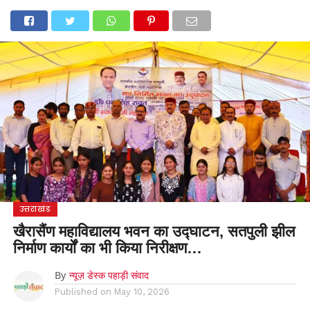
होम
उत्तराखंड
अल्मोड़ा
उत्तरकाशी
उधम सिंह नगर
चंपावत
चमोली
टिहरी गढ़वाल
देहरादून
नैनीताल
पिथौरागढ़
पौड़ी गढ़वाल
बागेश्वर
रुद्रप्रयाग
हरिद्वार
देश
दुनिया
मनोरंजन
उत्तराखंड
खैरासैंण महाविद्यालय भवन का उद्घाटन, सतपुली झील
निर्माण कार्यों का भी किया निरीक्षण…
By
न्यूज़ डेस्क पहाड़ी संवाद
Published on
May 10, 2026