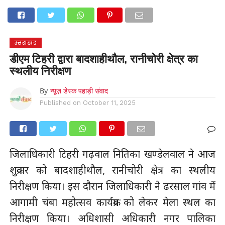
होम
उत्तराखंड
अल्मोड़ा
उत्तरकाशी
उधम सिंह नगर
चंपावत
चमोली
टिहरी गढ़वाल
देहरादून
नैनीताल
पिथौरागढ़
पौड़ी गढ़वाल
बागेश्वर
रुद्रप्रयाग
हरिद्वार
देश
दुनिया
उत्तराखंड
मनोरंजन
डीएम टिहरी द्वारा बादशाहीथौल, रानीचोरी क्षेत्र का
स्थलीय निरीक्षण
By
न्यूज़ डेस्क पहाड़ी संवाद
Published on
October 11, 2025
जिलाधिकारी टिहरी गढ़वाल नितिका खण्डेलवाल ने आज
शुक्रवार को बादशाहीथौल, रानीचोरी क्षेत्र का स्थलीय
निरीक्षण किया। इस दौरान जिलाधिकारी ने ढरसाल गांव में
आगामी चंबा महोत्सव कार्यक्रम को लेकर मेला स्थल का
निरीक्षण किया। अधिशासी अधिकारी नगर पालिका