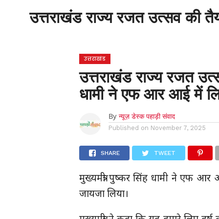
होम
उत्तराखंड
अल्मोड़ा
उत्तरकाशी
उत्तराखंड राज्य रजत उत्सव की तैया
होम
उधम सिंह नगर
चंपावत
चमोली
टिहरी
गढ़वाल
देहरादून
नैनीताल
पिथौरागढ़
पौड़ी गढ़वाल
बागेश्वर
रुद्रप्रयाग
हरिद्वार
देश
द
उत्तराखंड
उत्तराखंड राज्य रजत उत्सव
धामी ने एफ आर आई में लि
By
न्यूज़ डेस्क पहाड़ी संवाद
Published on
November 7, 2025
SHARE
TWEET
मुख्यमंत्री पुष्कर सिंह धामी ने एफ 
जायजा लिया।
मुख्यमंत्री ने कहा कि यह हमारे लिए हर्