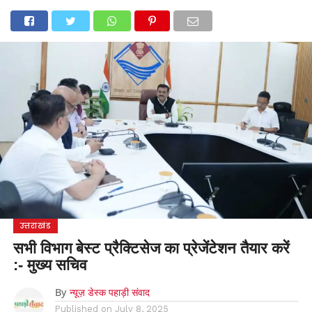
होम
उत्तराखंड
अल्मोड़ा
उत्तरकाशी
उधम सिंह नगर
चंपावत
चमोली
टिहरी गढ़वाल
देहरादून
नैनीताल
पिथौरागढ़
पौड़ी गढ़वाल
बागेश्वर
रुद्रप्रयाग
हरिद्वार
देश
दुनिया
मनोरंजन
उत्तराखंड
सभी विभाग बेस्ट प्रैक्टिसेज का प्रेजेंटेशन तैयार करें
:- मुख्य सचिव
By
न्यूज़ डेस्क पहाड़ी संवाद
Published on
July 8, 2025