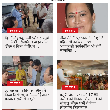
उत्तराखंड
उत्तराखंड
दिल्ली-देहरादून कॉरिडोर से जुड़ी
तीलू रौतेली पुरस्कार के लिए 13
12 किमी ग्रीनफील्ड बाईपास का
महिलाओं का चयन, 35
डीएम ने किया निरीक्षण…
आंगनबाड़ी कार्यकर्तियां भी होंगी
सम्मानित…
उत्तराखंड
उत्तराखंड
एसआईआर शिविरों का डीएम ने
किया निरीक्षण, बोले—कोई पात्र
मसूरी विधानसभा को 17.80
मतदाता सूची से न छूटे…
करोड़ की विकास योजनाओं की
सौगात, सीएम धामी ने किया
लोकार्पण-शिलान्यास.