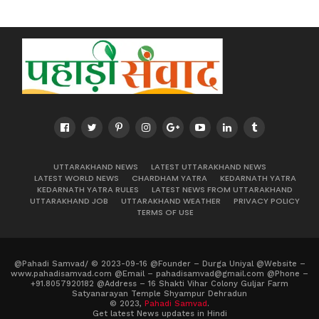
UTTARAKHAND NEWS
LATEST UTTARAKHAND NEWS
LATEST WORLD NEWS
CHARDHAM YATRA
KEDARNATH YATRA
KEDARNATH YATRA RULES
LATEST NEWS FROM UTTARAKHAND
UTTARAKHAND JOB
UTTARAKHAND WEATHER
PRIVACY POLICY
TERMS OF USE
@Pahadi Samvad/ © 2023-09-16 @Founder – Durga Uniyal @Website –
www.pahadisamvad.com @Email – pahadisamvad@gmail.com @Phone –
+91.8057920182 @Address – 16 Shakti Vihar Colony Guljar Farm
Satyanarayan Temple Shyampur Dehradun
© 2023,
Pahadi Samvad
.
Get latest News updates in Hindi