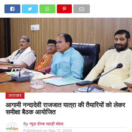
होम
उत्तराखंड
अल्मोड़ा
उत्तरकाशी
उधम सिंह नगर
चंपावत
चमोली
टिहरी गढ़वाल
देहरादून
नैनीताल
पिथौरागढ़
पौड़ी गढ़वाल
बागेश्वर
रुद्रप्रयाग
हरिद्वार
देश
दुनिया
मनोरंजन
उत्तराखंड
आगामी नन्दादेवी राजजात यात्रा की तैयारियों को लेकर
समीक्षा बैठक आयोजित
By
न्यूज़ डेस्क पहाड़ी संवाद
Published on
May 17, 2025