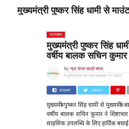
होम
उत्तराखंड
अल्मोड़ा
उत्तरकाशी
मुख्यमंत्री पुष्कर सिंह धामी से म
होम
उधम सिंह नगर
चंपावत
चमोली
टिहरी
गढ़वाल
देहरादून
नैनीताल
पिथौरागढ़
पौड़ी गढ़वाल
बागेश्वर
रुद्रप्रयाग
हरिद्वार
देश
द
उत्तराखंड
मुख्यमंत्री पुष्कर सिंह ध
वर्षीय बालक सचिन कुमार न
By
न्यूज़ डेस्क पहाड़ी संवाद
Published on
November 11, 2025
SHARE
TWEET
मुख्यमंत्री पुष्कर सिंह धामी से मुख्यम
वर्षीय बालक सचिन कुमार ने शिष्टाचार 
साहसिक उपलब्धि के लिए हार्दिक बधाई