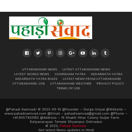
UTTARAKHAND NEWS
LATEST UTTARAKHAND NEWS
LATEST WORLD NEWS
CHARDHAM YATRA
KEDARNATH YATRA
KEDARNATH YATRA RULES
LATEST NEWS FROM UTTARAKHAND
UTTARAKHAND JOB
UTTARAKHAND WEATHER
PRIVACY POLICY
TERMS OF USE
@Pahadi Samvad/ © 2023-09-16 @Founder – Durga Uniyal @Website –
www.pahadisamvad.com @Email – pahadisamvad@gmail.com @Phone –
+91.8057920182 @Address – 16 Shakti Vihar Colony Guljar Farm
Satyanarayan Temple Shyampur Dehradun
© 2023,
Pahadi Samvad
.
Get latest News updates in Hindi