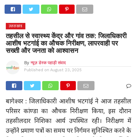
होम
उत्तराखंड
अल्मोड़ा
उत्तरकाशी
उधम सिंह नगर
चंपावत
चमोली
टिहरी गढ़वाल
देहरादून
नैनीताल
पिथौरागढ़
पौड़ी गढ़वाल
बागेश्वर
रुद्रप्रयाग
हरिद्वार
देश
दुनिया
उत्तराखंड
मनोरंजन
तहसील से स्वास्थ्य केंद्र और गांव तक: जिलाधिकारी
आशीष भटगांई का औचक निरीक्षण, लापरवाही पर
सख्ती और जनता को आश्वासन
By
न्यूज़ डेस्क पहाड़ी संवाद
Published on
August 23, 2025
बागेश्वर : जिलाधिकारी आशीष भटगांई ने आज तहसील
परिसर कांण्डा का औचक निरीक्षण किया, इस दौरान
तहसीलदार निशिका आर्य उपस्थित रही। निरीक्षण में
उन्होंने प्रमाण पत्रों का समय पर निर्गमन सुनिश्चित करने के