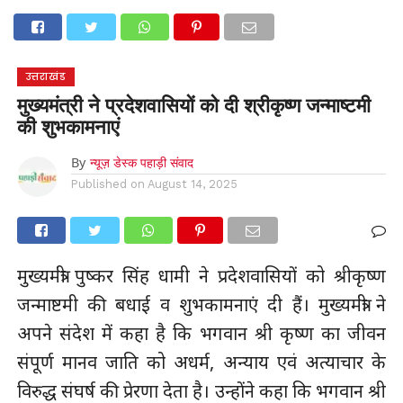
होम
उत्तराखंड
अल्मोड़ा
उत्तरकाशी
उधम सिंह नगर
चंपावत
चमोली
टिहरी गढ़वाल
देहरादून
नैनीताल
पिथौरागढ़
पौड़ी गढ़वाल
बागेश्वर
रुद्रप्रयाग
हरिद्वार
देश
दुनिया
उत्तराखंड
मनोरंजन
मुख्यमंत्री ने प्रदेशवासियों को दी श्रीकृष्ण जन्माष्टमी
की शुभकामनाएं
By
न्यूज़ डेस्क पहाड़ी संवाद
Published on
August 14, 2025
मुख्यमंत्री पुष्कर सिंह धामी ने प्रदेशवासियों को श्रीकृष्ण
जन्माष्टमी की बधाई व शुभकामनाएं दी हैं। मुख्यमंत्री ने
अपने संदेश में कहा है कि भगवान श्री कृष्ण का जीवन
संपूर्ण मानव जाति को अधर्म, अन्याय एवं अत्याचार के
विरुद्ध संघर्ष की प्रेरणा देता है। उन्होंने कहा कि भगवान श्री