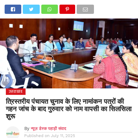
होम
उत्तराखंड
अल्मोड़ा
उत्तरकाशी
उधम सिंह नगर
चंपावत
चमोली
टिहरी गढ़वाल
देहरादून
नैनीताल
पिथौरागढ़
पौड़ी गढ़वाल
बागेश्वर
रुद्रप्रयाग
हरिद्वार
देश
दुनिया
मनोरंजन
उत्तराखंड
त्रिस्तरीय पंचायत चुनाव के लिए नामांकन पत्रों की
गहन जांच के बाद गुरुवार को नाम वापसी का सिलसिला
शुरू
By
न्यूज़ डेस्क पहाड़ी संवाद
Published on
July 11, 2025