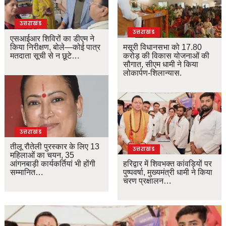
उत्तराखंड
उत्तराखंड
एसआईआर शिविरों का डीएम ने
किया निरीक्षण, बोले—कोई पात्र
मसूरी विधानसभा को 17.80
मतदाता सूची से न छूटे…
करोड़ की विकास योजनाओं की
सौगात, सीएम धामी ने किया
लोकार्पण-शिलान्यास.
उत्तराखंड
तीलू रौतेली पुरस्कार के लिए 13
उत्तराखंड
महिलाओं का चयन, 35
आंगनबाड़ी कार्यकर्तियां भी होंगी
हरिद्वार में शिवभक्त कांवड़ियों पर
सम्मानित…
पुष्पवर्षा, मुख्यमंत्री धामी ने किया
चरण प्रक्षालन…