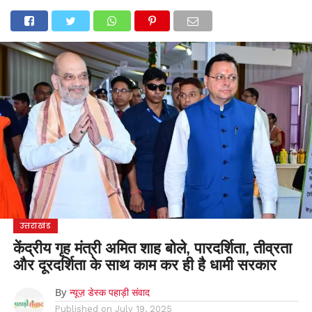
होम
उत्तराखंड
अल्मोड़ा
उत्तरकाशी
उधम सिंह नगर
चंपावत
चमोली
टिहरी गढ़वाल
देहरादून
नैनीताल
पिथौरागढ़
पौड़ी गढ़वाल
बागेश्वर
रुद्रप्रयाग
हरिद्वार
देश
दुनिया
मनोरंजन
उत्तराखंड
केंद्रीय गृह मंत्री अमित शाह बोले, पारदर्शिता, तीव्रता
और दूरदर्शिता के साथ काम कर ही है धामी सरकार
By
न्यूज़ डेस्क पहाड़ी संवाद
Published on
July 19, 2025