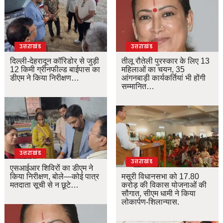
उत्तराखंड
उत्तराखंड
दिल्ली-देहरादून कॉरिडोर से जुड़ी
तीलू रौतेली पुरस्कार के लिए 13
12 किमी ग्रीनफील्ड बाईपास का
महिलाओं का चयन, 35
डीएम ने किया निरीक्षण…
आंगनबाड़ी कार्यकर्तियां भी होंगी
सम्मानित…
उत्तराखंड
उत्तराखंड
एसआईआर शिविरों का डीएम ने
किया निरीक्षण, बोले—कोई पात्र
मसूरी विधानसभा को 17.80
मतदाता सूची से न छूटे…
करोड़ की विकास योजनाओं की
सौगात, सीएम धामी ने किया
लोकार्पण-शिलान्यास.