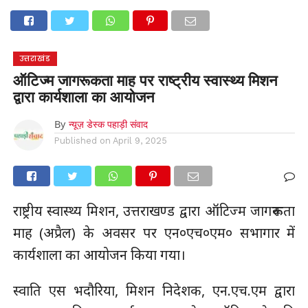
होम
उत्तराखंड
अल्मोड़ा
उत्तरकाशी
उधम सिंह नगर
चंपावत
चमोली
टिहरी गढ़वाल
देहरादून
नैनीताल
पिथौरागढ़
पौड़ी गढ़वाल
बागेश्वर
रुद्रप्रयाग
हरिद्वार
देश
दुनिया
उत्तराखंड
मनोरंजन
ऑटिज्म जागरूकता माह पर राष्ट्रीय स्वास्थ्य मिशन
द्वारा कार्यशाला का आयोजन
By
न्यूज़ डेस्क पहाड़ी संवाद
Published on
April 9, 2025
राष्ट्रीय स्वास्थ्य मिशन, उत्तराखण्ड द्वारा ऑटिज्म जागरूकता
माह (अप्रैल) के अवसर पर एन०एच०एम० सभागार में
कार्यशाला का आयोजन किया गया।
स्वाति एस भदौरिया, मिशन निदेशक, एन.एच.एम द्वारा