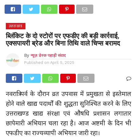
होम
उत्तराखंड
अल्मोड़ा
उत्तरकाशी
उधम सिंह नगर
चंपावत
चमोली
टिहरी गढ़वाल
देहरादून
नैनीताल
पिथौरागढ़
पौड़ी गढ़वाल
बागेश्वर
रुद्रप्रयाग
हरिद्वार
देश
दुनिया
उत्तराखंड
मनोरंजन
ब्लिंकिट के दो स्टोरों पर एफडीए की बड़ी कार्रवाई,
एक्सपायरी ब्रेड और बिना तिथि वाले चिप्स बरामद
By
न्यूज़ डेस्क पहाड़ी संवाद
Published on
April 5, 2025
नवरात्रि पर्व के दौरान व्रत उपवास में प्रमुखता से इस्तेमाल
होने वाले खाद्य पदार्थों की शुद्धता सुनिश्चित करने के लिए
उत्तराखण्ड खाद्य संरक्षा एवं औषधि प्रशासन लगातार
छापेमारी अभियान चला रहा है। आज अष्टमी के दिन भी
एफडीए का राज्यव्यापी अभियान जारी रहा।