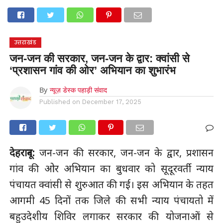
होम
उत्तराखंड
अल्मोड़ा
उत्तरकाशी
उधम सिंह नगर
चंपावत
चमोली
टिहरी गढ़वाल
देहरादून
नैनीताल
पिथौरागढ़
पौड़ी गढ़वाल
बागेश्वर
रुद्रप्रयाग
हरिद्वार
देश
दुनिया
उत्तराखंड
मनोरंजन
जन-जन की सरकार, जन-जन के द्वार: क्वांसी से
‘प्रशासन गांव की ओर’ अभियान का शुभारंभ
By
न्यूज़ डेस्क पहाड़ी संवाद
Published on
December 17, 2025
देहरादून:
जन-जन की सरकार, जन-जन के द्वार, प्रशासन
गांव की ओर अभियान का बुधवार को सूदूरवर्ती न्याय
पंचायत क्वांसी से शुरुआत की गई। इस अभियान के तहत
आगमी 45 दिनों तक जिले की सभी न्याय पंचायतो में
बहुउदेशीय शिविर लगाकर सरकार की योजनाओं से