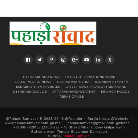
UTTARAKHAND NEWS
LATEST UTTARAKHAND NEWS
LATEST WORLD NEWS
CHARDHAM YATRA
KEDARNATH YATRA
KEDARNATH YATRA RULES
LATEST NEWS FROM UTTARAKHAND
UTTARAKHAND JOB
UTTARAKHAND WEATHER
PRIVACY POLICY
TERMS OF USE
@Pahadi Samvad/ © 2023-09-16 @Founder – Durga Uniyal @Website –
www.pahadisamvad.com @Email – pahadisamvad@gmail.com @Phone –
+91.8057920182 @Address – 16 Shakti Vihar Colony Guljar Farm
Satyanarayan Temple Shyampur Dehradun
© 2023,
Pahadi Samvad
.