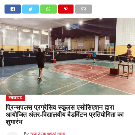
होम
उत्तराखंड
अल्मोड़ा
उत्तरकाशी
उधम सिंह नगर
चंपावत
चमोली
टिहरी गढ़वाल
देहरादून
नैनीताल
पिथौरागढ़
पौड़ी गढ़वाल
बागेश्वर
रुद्रप्रयाग
हरिद्वार
देश
दुनिया
मनोरंजन
उत्तराखंड
प्रिन्सपलस प्रग्रेसिव स्कूलस एसोसिएशन द्वारा
आयोजित अंतर-विद्यालयीय बैडमिंटन प्रतियोगिता का
शुभारंभ
By
न्यूज़ डेस्क पहाड़ी संवाद