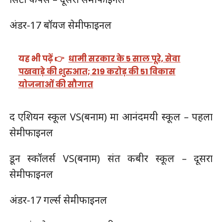
अंडर-17 बॉयज सेमीफाइनल
यह भी पढ़ें 👉
धामी सरकार के 5 साल पूरे, सेवा
पखवाड़े की शुरुआत; 219 करोड़ की 51 विकास
योजनाओं की सौगात
द एशियन स्कूल VS(बनाम) मा आनंदमयी स्कूल – पहला
सेमीफाइनल
डून स्कॉलर्स VS(बनाम) संत कबीर स्कूल – दूसरा
सेमीफाइनल
अंडर-17 गर्ल्स सेमीफाइनल