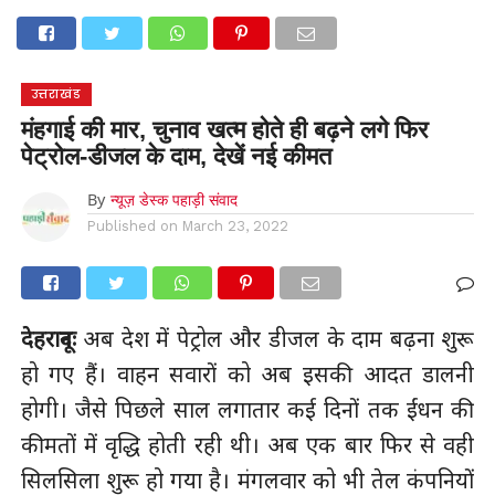
होम
उत्तराखंड
अल्मोड़ा
उत्तरकाशी
उधम सिंह नगर
चंपावत
चमोली
टिहरी गढ़वाल
देहरादून
नैनीताल
पिथौरागढ़
पौड़ी गढ़वाल
बागेश्वर
रुद्रप्रयाग
हरिद्वार
देश
दुनिया
उत्तराखंड
मनोरंजन
मंहगाई की मार, चुनाव खत्म होते ही बढ़ने लगे फिर
पेट्रोल-डीजल के दाम, देखें नई कीमत
By
न्यूज़ डेस्क पहाड़ी संवाद
Published on
March 23, 2022
देहरादूनः
अब देश में पेट्रोल और डीजल के दाम बढ़ना शुरू
हो गए हैं। वाहन सवारों को अब इसकी आदत डालनी
होगी। जैसे पिछले साल लगातार कई दिनों तक ईंधन की
कीमतों में वृद्धि होती रही थी। अब एक बार फिर से वही
सिलसिला शुरू हो गया है। ‌मंगलवार को भी तेल कंपनियों