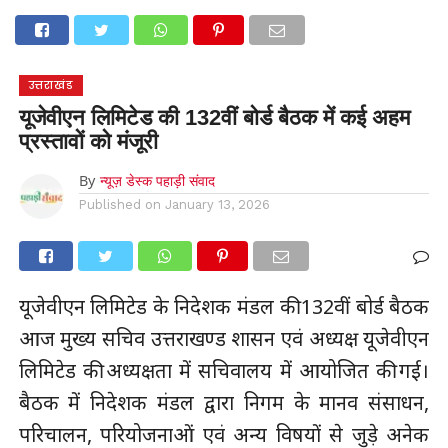
होम
उत्तराखंड
अल्मोड़ा
उत्तरकाशी
उधम सिंह नगर
चंपावत
चमोली
टिहरी गढ़वाल
देहरादून
नैनीताल
पिथौरागढ़
पौड़ी गढ़वाल
बागेश्वर
रुद्रप्रयाग
हरिद्वार
देश
दुनिया
उत्तराखंड
मनोरंजन
यूजेवीएन लिमिटेड की 132वीं बोर्ड बैठक में कई अहम
प्रस्तावों को मंजूरी
By
न्यूज़ डेस्क पहाड़ी संवाद
Published on
January 13, 2026
यूजेवीएन लिमिटेड के निदेशक मंडल की 132वीं बोर्ड बैठक
आज मुख्य सचिव उत्तराखण्ड शासन एवं अध्यक्ष यूजेवीएन
लिमिटेड की अध्यक्षता में सचिवालय में आयोजित की गई।
बैठक में निदेशक मंडल द्वारा निगम के मानव संसाधन,
परिचालन, परियोजनाओं एवं अन्य विषयों से जुड़े अनेक