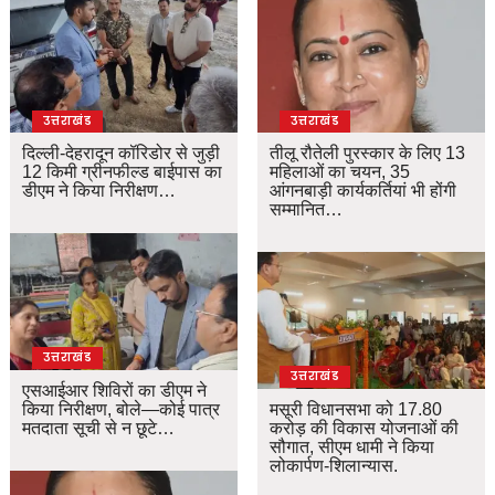
उत्तराखंड
उत्तराखंड
दिल्ली-देहरादून कॉरिडोर से जुड़ी
तीलू रौतेली पुरस्कार के लिए 13
12 किमी ग्रीनफील्ड बाईपास का
महिलाओं का चयन, 35
डीएम ने किया निरीक्षण…
आंगनबाड़ी कार्यकर्तियां भी होंगी
सम्मानित…
उत्तराखंड
उत्तराखंड
एसआईआर शिविरों का डीएम ने
किया निरीक्षण, बोले—कोई पात्र
मसूरी विधानसभा को 17.80
मतदाता सूची से न छूटे…
करोड़ की विकास योजनाओं की
सौगात, सीएम धामी ने किया
लोकार्पण-शिलान्यास.