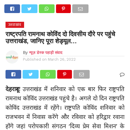
होम
उत्तराखंड
अल्मोड़ा
उत्तरकाशी
उधम सिंह नगर
चंपावत
चमोली
टिहरी गढ़वाल
देहरादून
नैनीताल
पिथौरागढ़
पौड़ी गढ़वाल
बागेश्वर
रुद्रप्रयाग
हरिद्वार
देश
दुनिया
उत्तराखंड
मनोरंजन
राष्ट्रपति रामनाथ कोविंद दो दिवसीय दौरे पर पहुंचे
उत्तराखंड, जानिए पूरा शेड्यूल…
By
न्यूज़ डेस्क पहाड़ी संवाद
Published on
March 26, 2022
देहरादूनः
उत्तराखंड में शनिवार को एक बार फिर राष्ट्रपति
रामनाथ कोविंद उत्तराखंड पहुंचे है। अगले दो दिन राष्ट्रपति
कोविंद उत्तराखंड में रहेंगे। राष्ट्रपति कोविंद शनिवार को
राजभवन में निवास करेंगे और रविवार को हरिद्वार रवाना
होंगे जहां परोपकारी संगठन ‘दिव्य प्रेम सेवा मिशन’ के