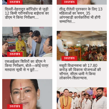
उत्तराखंड
उत्तराखंड
दिल्ली-देहरादून कॉरिडोर से जुड़ी
तीलू रौतेली पुरस्कार के लिए 13
12 किमी ग्रीनफील्ड बाईपास का
महिलाओं का चयन, 35
डीएम ने किया निरीक्षण…
आंगनबाड़ी कार्यकर्तियां भी होंगी
सम्मानित…
उत्तराखंड
उत्तराखंड
एसआईआर शिविरों का डीएम ने
किया निरीक्षण, बोले—कोई पात्र
मसूरी विधानसभा को 17.80
मतदाता सूची से न छूटे…
करोड़ की विकास योजनाओं की
सौगात, सीएम धामी ने किया
लोकार्पण-शिलान्यास.
उत्तराखंड